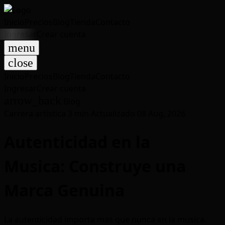
Inicio
Precios
Blog
Tienda
Contacto
Ingresar
Crear cuenta
menu
close
Inicio
Precios
Blog
Tienda
Contacto
Ingresar
Crear cuenta
arrow_back
Blog
Carrera artistica
3 min
Actualizado 08 Aug, 2026
Autenticidad en la
Musica: Construye una
Marca Genuina
La autenticidad importa mas que nunca en la musica.