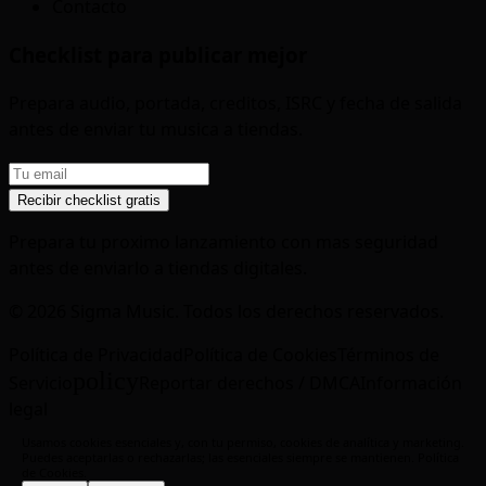
Contacto
Checklist para publicar mejor
Prepara audio, portada, creditos, ISRC y fecha de salida
antes de enviar tu musica a tiendas.
Recibir checklist gratis
Prepara tu proximo lanzamiento con mas seguridad
antes de enviarlo a tiendas digitales.
© 2026 Sigma Music. Todos los derechos reservados.
Política de Privacidad
Política de Cookies
Términos de
policy
Servicio
Reportar derechos / DMCA
Información
legal
Usamos cookies esenciales y, con tu permiso, cookies de analítica y marketing.
Puedes aceptarlas o rechazarlas; las esenciales siempre se mantienen.
Política
de Cookies
.