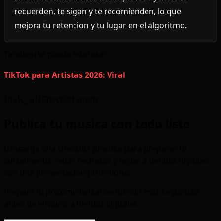
recuerden, te sigan y te recomienden, lo que
mejora tu retencion y tu lugar en el algoritmo.
Tambien te puede interesar
TikTok para Artistas 2026: Viral
task_alt
Checklist gratis
Publica tu musica con todo listo
Descarga una checklist practica para preparar tu
lanzamiento, evitar rechazos y llegar a tiendas digitales
con una presentacion profesional.
Prepara tu proximo lanzamiento con mas seguridad
antes de enviarlo a tiendas digitales.