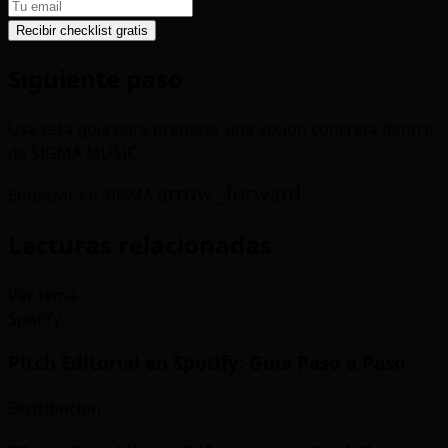
Recibir checklist gratis
Siguiente paso
Usa esta guia para preparar una accion concreta dentro
de SIGMA MUSIC.
arrow_forward
Empezar en SIGMA
Lecturas relacionadas
Ver tema
Spotify
Pitch Editorial en Spotify: Guia Paso a Paso
Distribucion