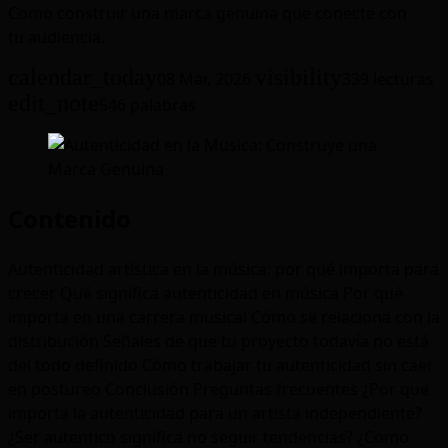
Como construir una marca genuina que conecte con
tu audiencia.
calendar_today
visibility
08 Mar, 2026
339 lecturas
edit_note
546 palabras
Contenido
Autenticidad artística en la música: por qué importa para
crecer
Qué significa autenticidad en música
Por qué
importa en una carrera musical
Cómo se relaciona con la
distribución
Señales de que tu proyecto todavía no está
del todo definido
Cómo trabajar tu autenticidad sin caer
en postureo
Conclusión
Preguntas frecuentes
¿Por que
importa la autenticidad para un artista independiente?
¿Ser autentico significa no seguir tendencias?
¿Como