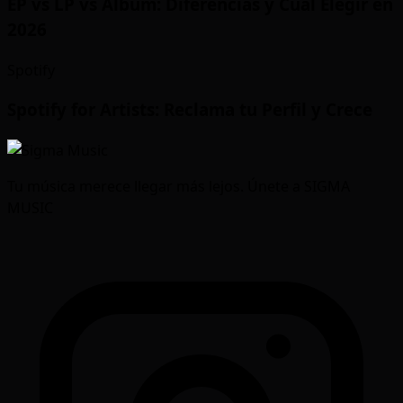
EP vs LP vs Album: Diferencias y Cual Elegir en
2026
Spotify
Spotify for Artists: Reclama tu Perfil y Crece
Tu música merece llegar más lejos. Únete a SIGMA
MUSIC