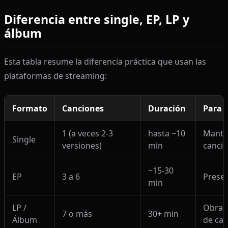
Diferencia entre single, EP, LP y
álbum
Esta tabla resume la diferencia práctica que usan las
plataformas de streaming:
Formato
Canciones
Duración
Para q
1 (a veces 2-3
hasta ~10
Manten
Single
versiones)
min
canci
~15-30
EP
3 a 6
Presen
min
LP /
Obra 
7 o más
30+ min
Álbum
de car