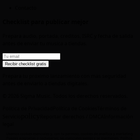
Contacto
Checklist para publicar mejor
Prepara audio, portada, creditos, ISRC y fecha de salida
antes de enviar tu musica a tiendas.
Recibir checklist gratis
Prepara tu proximo lanzamiento con mas seguridad
antes de enviarlo a tiendas digitales.
© 2026 Sigma Music. Todos los derechos reservados.
Política de Privacidad
Política de Cookies
Términos de
policy
Servicio
Reportar derechos / DMCA
Información
legal
Usamos cookies esenciales y, con tu permiso, cookies de analítica y marketing.
Puedes aceptarlas o rechazarlas; las esenciales siempre se mantienen.
Política