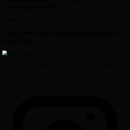
Correctamente 2026
Distribucion
Como Subir Musica de Suno a Spotify (Guia
Legal 2026)
Tu música merece llegar más lejos. Únete a SIGMA
MUSIC