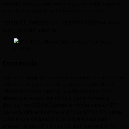
formato, cuantas canciones lleva y cual elegir segun tu
meta, tu presupuesto y tu momento de carrera.
calendar_today
visibility
21 Jun, 2026
114 lecturas
edit_note
807 palabras
Contenido
Qué es un single
Qué es un EP y cuántas canciones tiene
Qué es un LP (y por qué es lo mismo que un álbum)
Diferencia entre single, EP, LP y álbum
Single, EP o
álbum: cuál te conviene
Cómo eliges el formato al
distribuir con SIGMA
Cuántas canciones tiene un EP?
Cuál es la diferencia entre un EP y un LP?
Un EP cuenta
como álbum en Spotify?
Qué conviene más para
empezar: single, EP o álbum?
Cuánto cuesta distribuir un