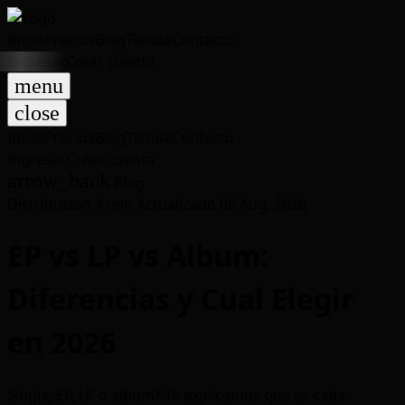
Inicio
Precios
Blog
Tienda
Contacto
Ingresar
Crear cuenta
menu
close
Inicio
Precios
Blog
Tienda
Contacto
Ingresar
Crear cuenta
arrow_back
Blog
Distribucion
4 min
Actualizado 08 Aug, 2026
EP vs LP vs Album:
Diferencias y Cual Elegir
en 2026
Single, EP, LP o album? Te explicamos que es cada